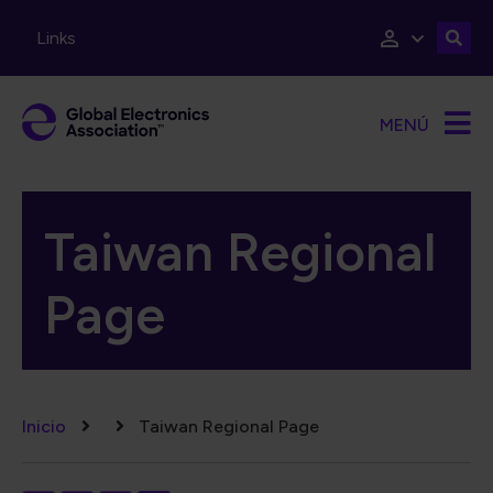
Pasar al contenido principal
Links
MENÚ
Taiwan Regional
Page
Ruta de navegación
Inicio
Taiwan Regional Page