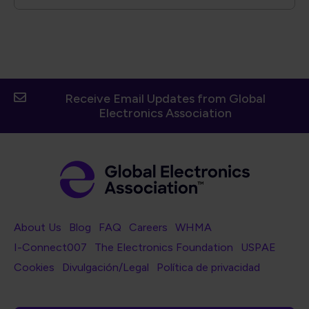
Receive Email Updates from Global
Electronics Association
Footer Navigation
About Us
Blog
FAQ
Careers
WHMA
I-Connect007
The Electronics Foundation
USPAE
Footer Bottom Navigation
Cookies
Divulgación/Legal
Política de privacidad